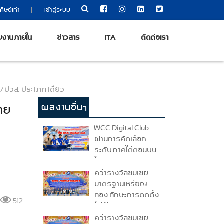
|
ศิษย์เก่า
เข้าสู่ระบบ
ยงานภายใน
ข่าวสาร
ITA
ติดต่อเรา
/ปวส. ประเภท เดี่ยว
ผลงานอื่นๆ
ทย
WCC Digital Club
ผ่านการคัดเลือก
ระดับภาคใต้ตอนบน
ในการแข่งขัน
National Coding &
คว้ารางวัลชมเชย
AI Competition :
มาตรฐานเหรียญ
Coding Thailand
ทอง ทักษะการติดตั้ง
512
2026
ไฟฟ้าและควบคุม
ไฟฟ้า (ระดับ ปวช.)
คว้ารางวัลชมเชย