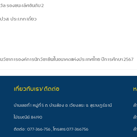
งวัล รองชนะเลิศอันดับ 2
วส. ประเภท เดี่ยว
ะชุมวิชาการองค์การนักวิชาชีพในอนาคตแห่งประเทศไทย ปีการศึกษา 2567
เกี่ยวกับเรา/ติดต่อ
ห
ส
บ้านเลขที่ 1 หมู่ที่ 5 ต. บ้านส้อง อ. เวียงสระ จ. สุราษฎร์ธานี
ส
ไปรษณีย์. 84190
ส
ติดต่อ : 077-366-756 , โทรสาร 077-366756