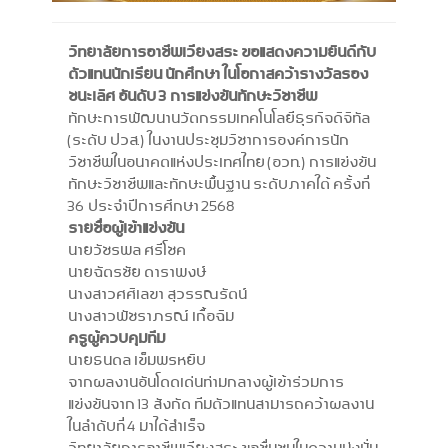
วิทยาลัยการอาชีพเวียงสระ ขอแสดงความยินดีกับ
ตัวแทนนักเรียน นักศึกษา
ในโอกาสคว้ารางวัลรอง
ชนะเลิศ อันดับ 3 การแข่งขันทักษะวิชาชีพ
ทักษะการพัฒนานวัตกรรมเทคโนโลยีธุรกิจดิจิทัล
(ระดับ ปวส.) ในงานประชุมวิชาการองค์การนัก
วิชาชีพในอนาคตแห่งประเทศไทย (อวท.) การแข่งขัน
ทักษะวิชาชีพและทักษะพื้นฐาน ระดับภาคใต้ ครั้งที่
36 ประจำปีการศึกษา 2568
รายชื่อผู้เข้าแข่งขัน
นายวัชรพล ศรีโชค
นายฉัตรชัย ดาราพงษ์
นางสาวศศิเลขา สุวรรณรัตน์
นางสาวพัชราภรณ์ เกื้อฉิม
ครูผู้ควบคุมทีม
นายธนดล เข็มพรหยิบ
จากผลงานอันโดดเด่นท่ามกลางผู้เข้าร่วมการ
แข่งขันจาก 13 สังกัด ทีมตัวแทนสามารถคว้าผลงาน
ในลำดับที่ 4 มาได้สำเร็จ