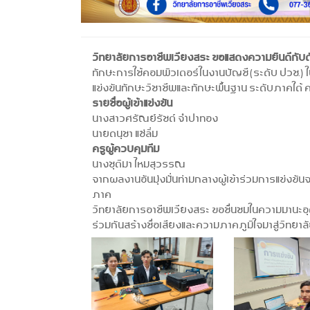
วิทยาลัยการอาชีพเวียงสระ ขอแสดงความยินดีกับตั
ทักษะการใช้คอมพิวเตอร์ในงานบัญชี (ระดับ ปวช.)
แข่งขันทักษะวิชาชีพและทักษะพื้นฐาน ระดับภาคใต้ ค
รายชื่อผู้เข้าแข่งขัน
นางสาวศรัณย์รัชต์ จำปาทอง
นายดนุชา แซ่ลิ่ม
ครูผู้ควบคุมทีม
นางชุติมา ไหมสุวรรณ
จากผลงานอันมุ่งมั่นท่ามกลางผู้เข้าร่วมการแข่งขั
ภาค
วิทยาลัยการอาชีพเวียงสระ ขอชื่นชมในความมานะอุตส
ร่วมกันสร้างชื่อเสียงและความภาคภูมิใจมาสู่วิทยาล