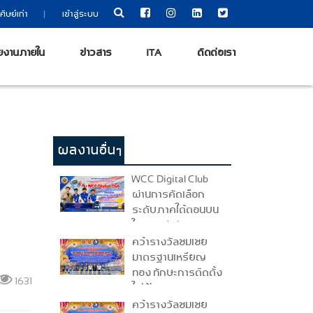
|
ศิษย์เก่า
เข้าสู่ระบบ
ยงานภายใน
ข่าวสาร
ITA
ติดต่อเรา
ผลงานอื่นๆ
WCC Digital Club
ผ่านการคัดเลือก
ระดับภาคใต้ตอนบน
ในการแข่งขัน
National Coding &
คว้ารางวัลชมเชย
AI Competition :
มาตรฐานเหรียญ
Coding Thailand
ทอง ทักษะการติดตั้ง
1631
2026
ไฟฟ้าและควบคุม
ไฟฟ้า (ระดับ ปวช.)
คว้ารางวัลชมเชย