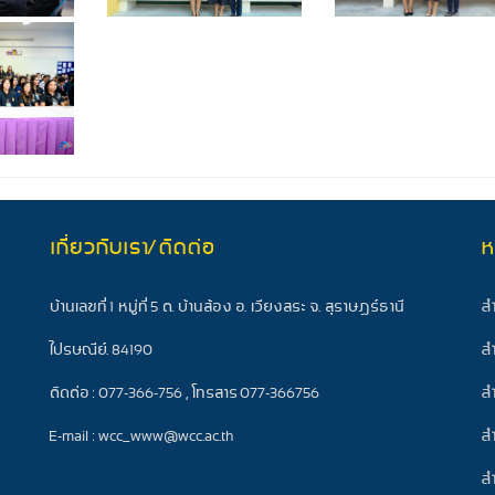
เกี่ยวกับเรา/ติดต่อ
ห
ส
บ้านเลขที่ 1 หมู่ที่ 5 ต. บ้านส้อง อ. เวียงสระ จ. สุราษฎร์ธานี
ส
ไปรษณีย์. 84190
ส
ติดต่อ : 077-366-756 , โทรสาร 077-366756
ส
E-mail : wcc_www@wcc.ac.th
ส