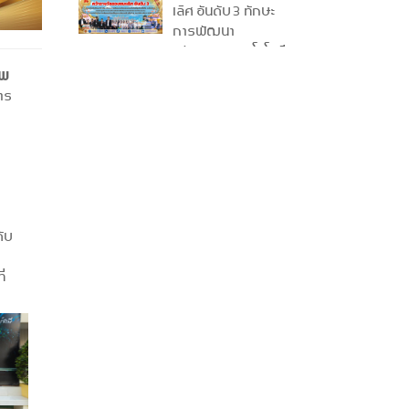
ครั้งที่ 36
เลิศ อันดับ 3 ทักษะ
การพัฒนา
นวัตกรรมเทคโนโลยี
ธุรกิจดิจิทัล ระดับ
ีพ
ปวส. ระดับภาคใต้
าร
ครั้งที่ 36
ับ
่