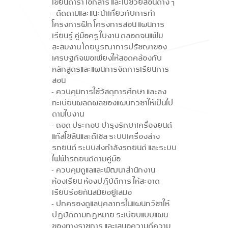
เขียนตำรา เอกสาร และใบช่วยสอนต่าง ๆ
- ติดตามและแนะนำเกี่ยวกับการทำ
โครงการฝึก โครงการสอน แผนการ
เรียนรู้ คู่มือครู ใบงาน ตลอดจนแฟ้ม
สะสมงาน โดยบูรณาการปรัชญาของ
เศรษฐกิจพอเพียงให้สอดคล้องกับ
หลักสูตรและแผนการจัดการเรียนการ
สอน
- ควบคุมการใช้วัสดุการศึกษา และลง
ทะเบียนผลิตผลของแผนกวิชาให้เป็นไป
ตามใบงาน
- ถอด ประกอบ บำรุงรักษาเครื่องยนต์
แก๊สโซลีนและดีเซล ระบบเครื่องล่าง
รถยนต์ ระบบส่งกำลังรถยนต์ และระบบ
ไฟฟ้ารถยนต์ตามคู่มือ
- ควบคุมดูแลและพัฒนาสำนักงาน
ห้องเรียน ห้องปฏิบัติการ ให้สะอาด
เรียบร้อยทันสมัยอยู่เสมอ
- ปกครองดูแลบุคลากรในแผนกวิชาให้
ปฏิบัติตามกฎหมาย ระเบียบแบบแผน
ของทางราชการ และเสนอความดีความ