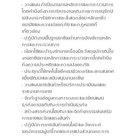
- วางแผน ดําเนินงานตามหลักการและกระบวนการ
โดยคํานึงถึงการบริหารงานคุณภาพ การอนุรักษ์
พลังงาน ทรัพยากรและสิ่งแวดล้อม หลักอาชีว
อนามัยและความปลอดภัย และกฎหมายที่
เกี่ยวข้อง
- ปฏิบัติงานพื้นฐานอาชีพด้านการบัญชีตามหลัก
การและกระบวนการ
- เลือกใช้และบํารุงรักษาเครื่องมือ วัสดุอุปกรณ์ใน
งานอาชีพตามหลักการและกระบวนการโดยคํานึง
ถึงความประหยัดและความปลอดภัย
- ประยุกต์ใช้เทคโนโลยีคอมพิวเตอร์และสารสนเทศ
เพื่อพัฒนาและสนับสนุนงานอาชีพ
- วางแผนขายสินค้าหรือบริการประเมินผลและ
รายงานการขาย
- จัดทำฐานข้อมูลทางการตลาด และเขียนแผน
ธุรกิจตามลกัษณะการดำเนินธุรกิจ
- สร้างสรรค์งานโฆษณา และจัดกิจกรรมส่งเสริม
การขายและจัดแสดงสินค้า
- ปฏิบัติการขายสินค้าออนไลน์ และวิเคราะห์
พฤติกรรมผู้บริโภคและการแบ่งส่วนตลาด การ