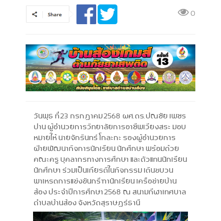
0
วันพุธ ที่ 23 กรกฎาคม 2568 ผศ.ดร.ปณชัย เพชร
ปาน ผู้อำนวยการวิทยาลัยการอาชีพเวียงสระ มอบ
หมายให้ นายจักรินทร์ โกละกะ รองผู้อำนวยการ
ฝ่ายพัฒนากิจการนักเรียน นักศึกษา พร้อมด้วย
คณะครู บุคลากรทางการศึกษา และตัวแทนนักเรียน
นักศึกษา ร่วมเป็นเกียรติในกิจกรรม เดินขบวน
พาเหรดการแข่งขันกรีฑานักเรียน เครือข่ายบ้าน
ส้อง ประจำปีการศึกษา 2568 ณ สนามกีฬาเทศบาล
ตำบลบ้านส้อง จังหวัดสุราษฎร์ธานี