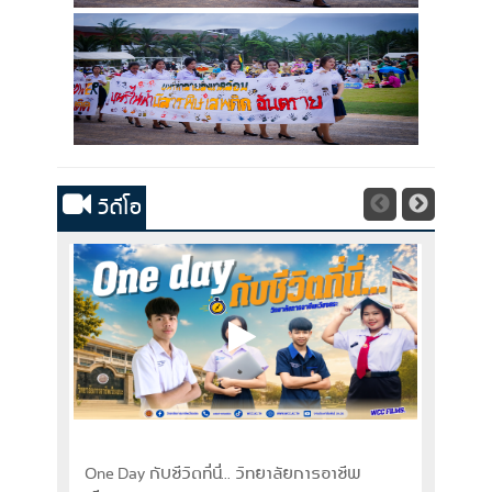
วิดีโอ
One Day กับชีวิตที่นี่... วิทยาลัยการอาชีพ
อยากท