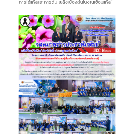
การใช้แก๊สและการดับเพลิงเบื้องต้นในงานเชื่อมแก๊ส”