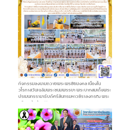
กิจกรรมลงนามถวายพระพรชัยมงคล เนื่องใน
วโรกาสวันเฉลิมพระชนมพรรษา พระบาทสมเด็จพระ
ปรเมนทรรามาธิบดีศรีสินทรมหาวชิราลงกรณ พระ
วชิรเกล้าเจ้าอยู่หัว 28 กรกฎาคม 2569