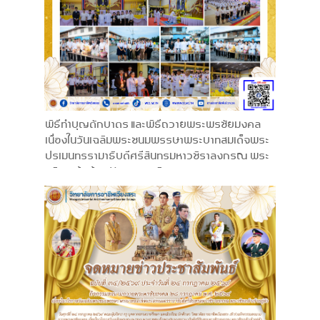
พิธีทำบุญตักบาตร และพิธีถวายพระพรชัยมงคล
เนื่องในวันเฉลิมพระชนมพรรษาพระบาทสมเด็จพระ
ปรเมนทรรามาธิบดีศรีสินทรมหาวชิราลงกรณ พระ
วชิรเกล้าเจ้าอยู่หัว ทรงเจริญพระชนมพรรษา 74
พรรษา 28 กรกฎาคม พ.ศ. 2569