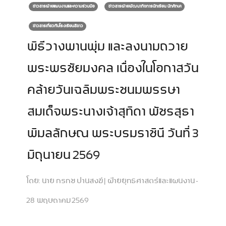
ข่าวสารฝ่ายแผนงานและความร่วมมือ
ข่าวสารฝ่ายพัฒนากิจการนักเรียน นักศึกษา
ข่าวสารเกี่ยวกับโรงเรียนสีขาว
พิธีวางพานพุ่ม และลงนามถวาย
พระพรชัยมงคล เนื่องในโอกาสวัน
คล้ายวันเฉลิมพระชนมพรรษา
สมเด็จพระนางเจ้าสุทิดา พัชรสุธา
พิมลลักษณ พระบรมราชินี วันที่ 3
มิถุนายน 2569
โดย:
นาย กรกช ปานสงฆ์ | ฝ่ายยุทธศาสตร์และแผนงาน -
28 พฤษถาคม 2569