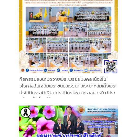
กิจกรรมลงนามถวายพระพรชัยมงคล เนื่องใน
วโรกาสวันเฉลิมพระชนมพรรษา พระบาทสมเด็จพระ
ปรเมนทรรามาธิบดีศรีสินทรมหาวชิราลงกรณ พระ
วชิรเกล้าเจ้าอยู่หัว 28 กรกฎาคม 2569