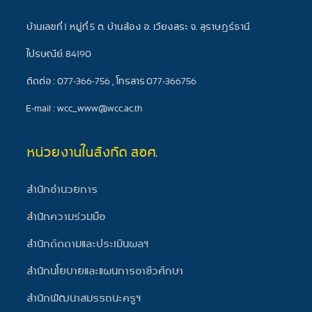
บ้านเลขที่ 1 หมู่ที่ 5 ต. บ้านส้อง อ. เวียงสระ จ. สุราษฎร์ธานี
ไปรษณีย์. 84190
ติดต่อ : 077-366-756 , โทรสาร 077-366756
E-mail : wcc_www@wcc.ac.th
หน่วยงานในสังกัด สอศ.
สำนักอำนวยการ
สำนักความร่วมมือ
สำนักติดตามและประเมินผลฯ
สำนักนโยบายและแผนการอาชีวศึกษา
สำนักพัฒนาสมรรถนะครูฯ