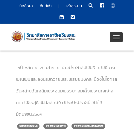
|
นักศึกษา
ศิษย์เก่า
เข้าสู่ระบบ
Toggle
navigati
หน้าหลัก
>
ข่าวสาร
>
ข่าวประชาสัมพันธ์
>
พิธีวาง
พานพุ่ม และลงนามถวายพระพรชัยมงคล เนื่องในโอกาส
วันคล้ายวันเฉลิมพระชนมพรรษา สมเด็จพระนางเจ้าสุ
ทิดา พัชรสุธาพิมลลักษณ พระบรมราชินี วันที่ 3
มิถุนายน 2569
ข่าวประชาสัมพันธ์
ข่าวสารฝ่ายวิชาการ
ข่าวสารฝ่ายบริหารทรัพยากร