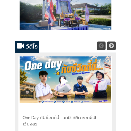
วิดีโอ
One Day กับชีวิตที่นี่... วิทยาลัยการอาชีพ
อยากท
เวียงสระ