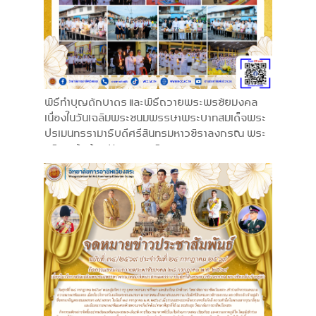
พิธีทำบุญตักบาตร และพิธีถวายพระพรชัยมงคล
เนื่องในวันเฉลิมพระชนมพรรษาพระบาทสมเด็จพระ
ปรเมนทรรามาธิบดีศรีสินทรมหาวชิราลงกรณ พระ
วชิรเกล้าเจ้าอยู่หัว ทรงเจริญพระชนมพรรษา 74
พรรษา 28 กรกฎาคม พ.ศ. 2569