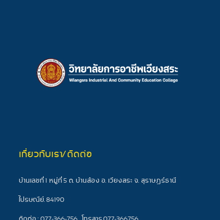
เกี่ยวกับเรา/ติดต่อ
บ้านเลขที่ 1 หมู่ที่ 5 ต. บ้านส้อง อ. เวียงสระ จ. สุราษฎร์ธานี
ไปรษณีย์. 84190
ติดต่อ : 077-366-756 , โทรสาร 077-366756