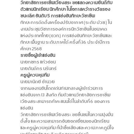
วิทยาลัยการอาชีพเวียงสระ ขอแสดงความยินดีกับ
ตัวแทนนักเรียน นักศึกษา
ในโอกาสคว้ารางวัลรอง
ชนะเลิศ อันดับ 5 การแข่งขันทักษะวิชาชีพ
ทักษะการติดตั้งเครื่องปรับอากาศ (ระดับ ปวช.) ใน
งานประชุมวิชาการองค์การนักวิชาชีพในอนาคต
แห่งประเทศไทย (อวท.) การแข่งขันทักษะวิชาชีพและ
ทักษะพื้นฐาน ระดับภาคใต้ ครั้งที่ 36 ประจำปีการ
ศึกษา 2568
รายชื่อผู้เข้าแข่งขัน
นายกชกร แก้วอ่อน
นายตันติกร นรินทร์
ครูผู้ควบคุมทีม
นายมานิตย์ อำนวย
จากผลงานอันโดดเด่นท่ามกลางผู้เข้าร่วมการ
แข่งขันจาก 13 สังกัด ทีมตัวแทนวิทยาลัยการอาชีพ
เวียงสระสามารถทำคะแนนได้ในลำดับที่ 6 ของการ
แข่งขัน
วิทยาลัยการอาชีพเวียงสระ ขอชื่นชมในความมุ่งมั่น
ตั้งใจ และความสามารถอันยอดเยี่ยมของนักเรียน
และครูผู้ควบคุมทีม ที่นำชื่อเสียงและความภาคภูมิใจ